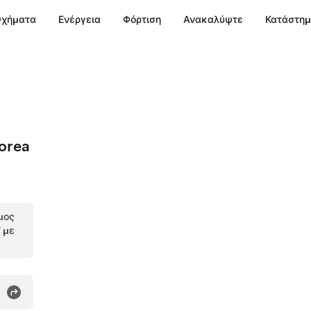
χήματα
Ενέργεια
Φόρτιση
Ανακαλύψτε
Κατάστη
orea
μος
V με