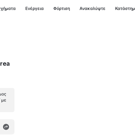
χήματα
Ενέργεια
Φόρτιση
Ανακαλύψτε
Κατάστη
rea
μος
V με