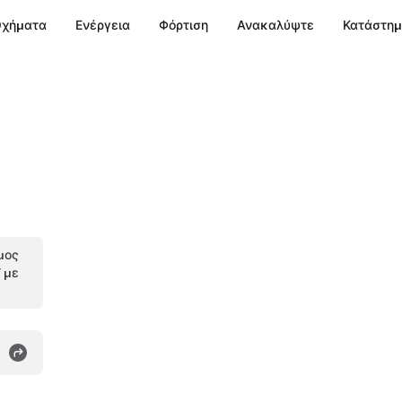
χήματα
Ενέργεια
Φόρτιση
Ανακαλύψτε
Κατάστη
μος
V με