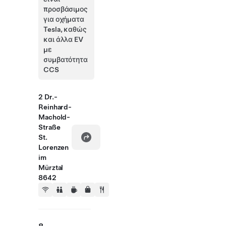
προσβάσιμος
για οχήματα
Tesla, καθώς
και άλλα EV
με
συμβατότητα
CCS
2 Dr.-
Reinhard-
Machold-
Straße
St.
Lorenzen
im
Mürztal
8642