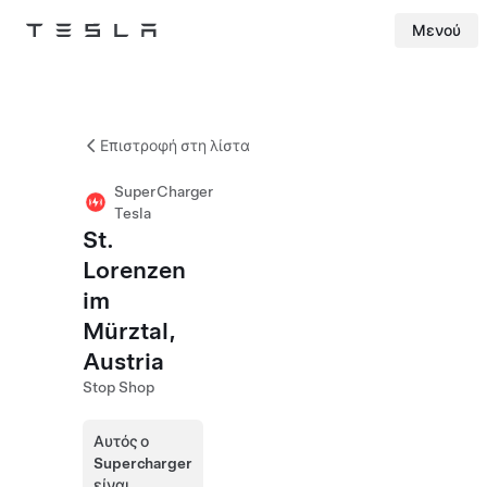
Μενού
Tesla
Skip to main content
Επιστροφή στη λίστα
SuperCharger
Tesla
St.
Lorenzen
im
Mürztal,
Austria
Stop Shop
Αυτός ο
Supercharger
είναι