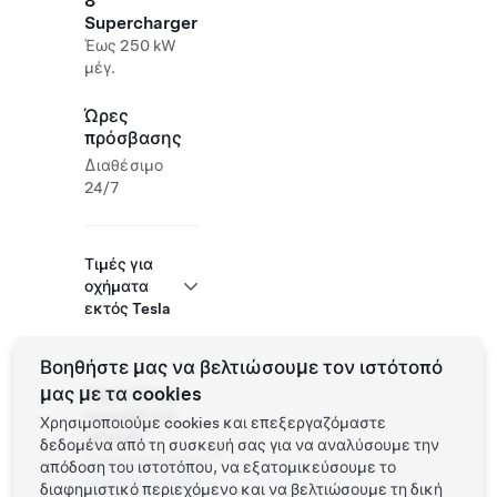
8
Supercharger
Έως 250 kW
μέγ.
Ώρες
πρόσβασης
Διαθέσιμο
24/7
Τιμές για
οχήματα
εκτός Tesla
Βοηθήστε μας να βελτιώσουμε τον ιστότοπό
μας με τα cookies
Supercharger
ανοιχτός για
Χρησιμοποιούμε cookies και επεξεργαζόμαστε
άλλα EV
δεδομένα από τη συσκευή σας για να αναλύσουμε την
Υποστηριζόμενα
απόδοση του ιστοτόπου, να εξατομικεύσουμε το
οχήματα: Tesla,
διαφημιστικό περιεχόμενο και να βελτιώσουμε τη δική