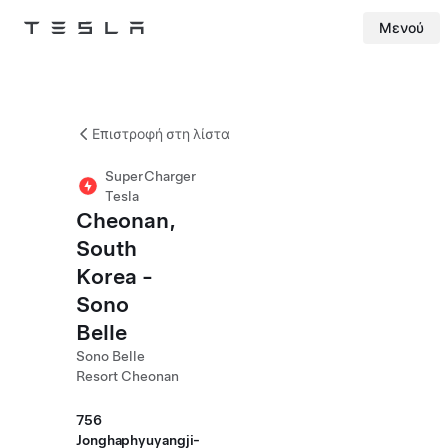
Μενού
Tesla
Skip to main content
Επιστροφή στη λίστα
SuperCharger
Tesla
Cheonan,
South
Korea -
Sono
Belle
Sono Belle
Resort Cheonan
756
Jonghaphyuyangji-