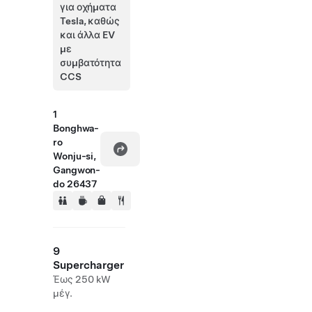
για οχήματα
Tesla, καθώς
και άλλα EV
με
συμβατότητα
CCS
1
Bonghwa-
ro
Wonju-si,
Gangwon-
do 26437
9
Supercharger
Έως 250 kW
μέγ.