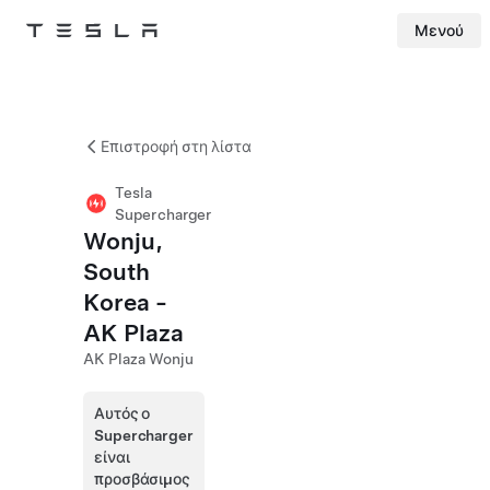
Μενού
Tesla
Skip to main content
Επιστροφή στη λίστα
Tesla
Supercharger
Wonju,
South
Korea -
AK Plaza
AK Plaza Wonju
Αυτός ο
Supercharger
είναι
προσβάσιμος