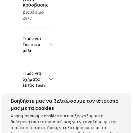
πρόσβασης
Διαθέσιμο
24/7
Τιμές για
Tesla και
μέλη
Τιμές για
οχήματα
εκτός Tesla
Βοηθήστε μας να βελτιώσουμε τον ιστότοπό
μας με τα cookies
Supercharger
ανοιχτός για
Χρησιμοποιούμε cookies και επεξεργαζόμαστε
άλλα EV
δεδομένα από τη συσκευή σας για να αναλύσουμε την
Υποστηριζόμενα
απόδοση του ιστοτόπου, να εξατομικεύσουμε το
οχήματα: Tesla,