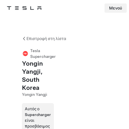
Μενού
Tesla
Skip to main content
Επιστροφή στη λίστα
Tesla
Supercharger
Yongin
Yangji,
South
Korea
Yongin Yangji
Αυτός ο
Supercharger
είναι
προσβάσιμος