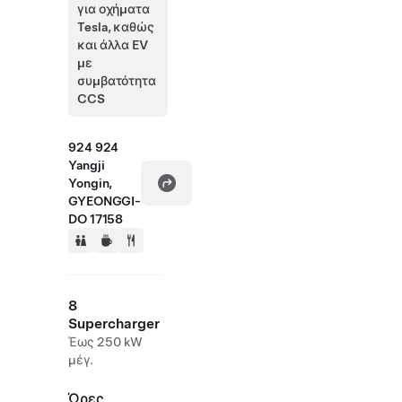
για οχήματα
Tesla, καθώς
και άλλα EV
με
συμβατότητα
CCS
924 924
Yangji
Yongin,
GYEONGGI-
DO 17158
8
Supercharger
Έως 250 kW
μέγ.
Ώρες