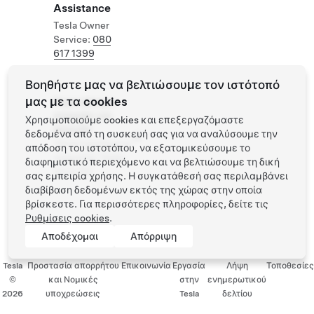
Assistance
Tesla Owner
Service:
080
617 1399
Βοηθήστε μας να βελτιώσουμε τον ιστότοπό
μας με τα cookies
Supercharger
ανοιχτός για
Χρησιμοποιούμε cookies και επεξεργαζόμαστε
άλλα EV
δεδομένα από τη συσκευή σας για να αναλύσουμε την
Υποστηριζόμενα
απόδοση του ιστοτόπου, να εξατομικεύσουμε το
οχήματα: Tesla,
διαφημιστικό περιεχόμενο και να βελτιώσουμε τη δική
άλλα EV
σας εμπειρία χρήσης. Η συγκατάθεσή σας περιλαμβάνει
διαβίβαση δεδομένων εκτός της χώρας στην οποία
βρίσκεστε. Για περισσότερες πληροφορίες, δείτε τις
Ρυθμίσεις cookies
.
Αποδέχομαι
Απόρριψη
Tesla
Προστασία απορρήτου
Επικοινωνία
Εργασία
Λήψη
Τοποθεσίες
©
και Νομικές
στην
ενημερωτικού
2026
υποχρεώσεις
Tesla
δελτίου