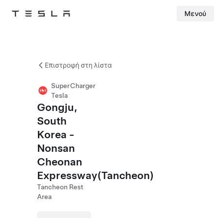
Μενού
Tesla
Skip to main content
Επιστροφή στη λίστα
SuperCharger
Tesla
Gongju,
South
Korea -
Nonsan
Cheonan
Expressway(Tancheon)
Tancheon Rest
Area