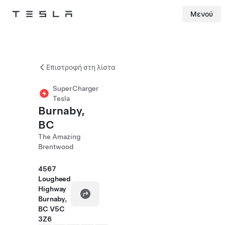
Μενού
Tesla
Skip to main content
Επιστροφή στη λίστα
SuperCharger
Tesla
Burnaby,
BC
The Amazing
Brentwood
4567
Lougheed
Highway
Burnaby,
BC V5C
3Z6