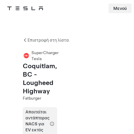
Μενού
Tesla
Skip to main content
Επιστροφή στη λίστα
SuperCharger
Tesla
Coquitlam,
BC -
Lougheed
Highway
Fatburger
Απαιτείται
αντάπτορας
NACS για
EV εκτός