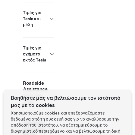
Τιμές για
Tesla και
μέλη
Τιμές για
οχήματα
εκτός Tesla
Roadside
Assistance
(877) 798-
Βοηθήστε μας να βελτιώσουμε τον ιστότοπό
3752
μας με τα cookies
Χρησιμοποιούμε cookies και επεξεργαζόμαστε
δεδομένα από τη συσκευή σας για να αναλύσουμε την
Τοποθεσία
απόδοση του ιστοτόπου, να εξατομικεύσουμε το
συνεργάτη
διαφημιστικό περιεχόμενο και να βελτιώσουμε τη δική