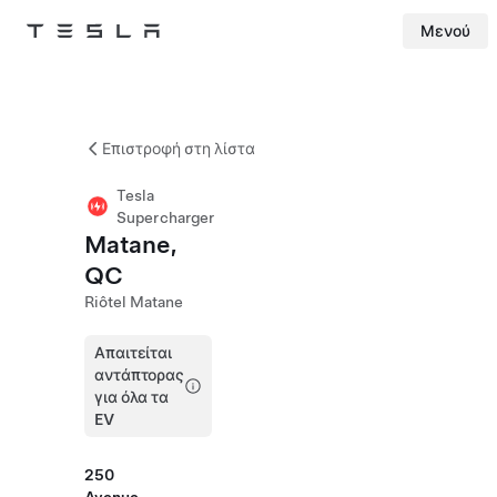
Μενού
Tesla
Skip to main content
Επιστροφή στη λίστα
Tesla
Supercharger
Matane,
QC
Riôtel Matane
Απαιτείται
αντάπτορας
για όλα τα
EV
250