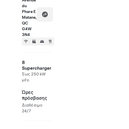
Avenue
du
Phare E
Matane,
QC
G4W
3N4
8
Supercharger
Έως 250 kW
μέγ.
Ώρες
πρόσβασης
Διαθέσιμο
24/7