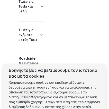
Τιμές για
Tesla και
μέλη
Τιμές για
οχήματα
εκτός Tesla
Roadside
Assistance
(877) 798-
Βοηθήστε μας να βελτιώσουμε τον ιστότοπό
3752
μας με τα cookies
Χρησιμοποιούμε cookies και επεξεργαζόμαστε
δεδομένα από τη συσκευή σας για να αναλύσουμε την
Τοποθεσία
απόδοση του ιστοτόπου, να εξατομικεύσουμε το
συνεργάτη
διαφημιστικό περιεχόμενο και να βελτιώσουμε τη δική
NACS
σας εμπειρία χρήσης. Η συγκατάθεσή σας περιλαμβάνει
διαβίβαση δεδομένων εκτός της χώρας στην οποία