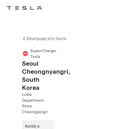
Skip to main content
Επιστροφή στη λίστα
SuperCharger
Tesla
Seoul
Cheongnyangri,
South
Korea
Lotte
Department
Store
Cheongyangri
Αυτός ο