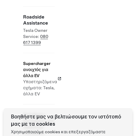
Roadside
Assistance
Tesla Owner
Service:
080
617 1399
Supercharger
ανοιχτός για
άλλα EV
Υποστηριζόμενα
οχήματα: Tesla,
άλλα EV
Πρόσθετες
Βοηθήστε μας να βελτιώσουμε τον ιστότοπό
λειτουργίες της
μας με τα cookies
Tesla στην
Χρησιμοποιούμε cookies και επεξεργαζόμαστε
τοποθεσία