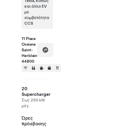
Tesla, καθώς
και άλλα EV
με
συμβατότητα
CCS
11 Place
Océane
Saint-
Herblain
44800
20
Supercharger
Έως 250 kW
μέγ.
Ώρες
πρόσβασης