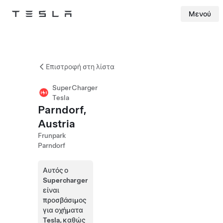
Μενού
Tesla
Skip to main content
Επιστροφή στη λίστα
SuperCharger
Tesla
Parndorf,
Austria
Frunpark
Parndorf
Αυτός ο
Supercharger
είναι
προσβάσιμος
για οχήματα
Tesla, καθώς