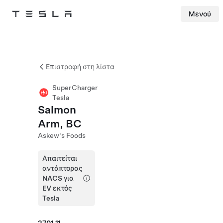
Μενού
Tesla
Skip to main content
Επιστροφή στη λίστα
SuperCharger
Tesla
Salmon
Arm, BC
Askew's Foods
Απαιτείται
αντάπτορας
NACS για
EV εκτός
Tesla