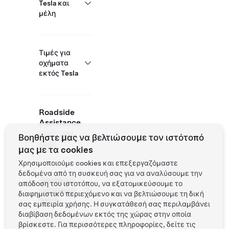
Tesla και
μέλη
Τιμές για
οχήματα
εκτός Tesla
Roadside
Assistance
(877) 798-
Βοηθήστε μας να βελτιώσουμε τον ιστότοπό
3752
μας με τα cookies
Χρησιμοποιούμε cookies και επεξεργαζόμαστε
δεδομένα από τη συσκευή σας για να αναλύσουμε την
Τοποθεσία
απόδοση του ιστοτόπου, να εξατομικεύσουμε το
συνεργάτη
διαφημιστικό περιεχόμενο και να βελτιώσουμε τη δική
NACS
σας εμπειρία χρήσης. Η συγκατάθεσή σας περιλαμβάνει
διαβίβαση δεδομένων εκτός της χώρας στην οποία
βρίσκεστε. Για περισσότερες πληροφορίες, δείτε τις