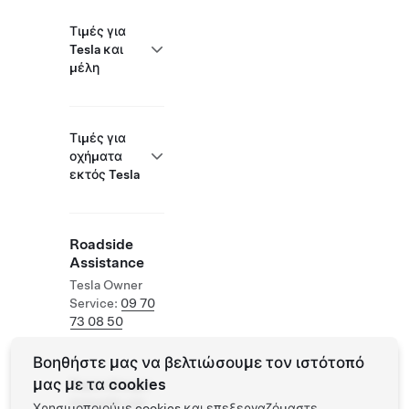
Τιμές για
Tesla και
μέλη
Τιμές για
οχήματα
εκτός Tesla
Roadside
Assistance
Tesla Owner
Service:
09 70
73 08 50
Βοηθήστε μας να βελτιώσουμε τον ιστότοπό
μας με τα cookies
Supercharger
ανοιχτός για
Χρησιμοποιούμε cookies και επεξεργαζόμαστε