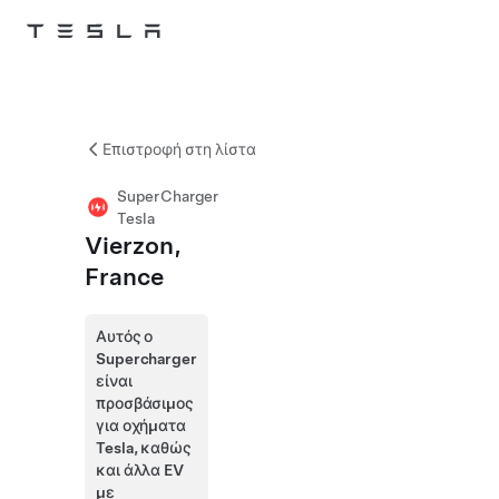
Skip to main content
Επιστροφή στη λίστα
SuperCharger
Tesla
Vierzon,
France
Αυτός ο
Supercharger
είναι
προσβάσιμος
για οχήματα
Tesla, καθώς
και άλλα EV
με