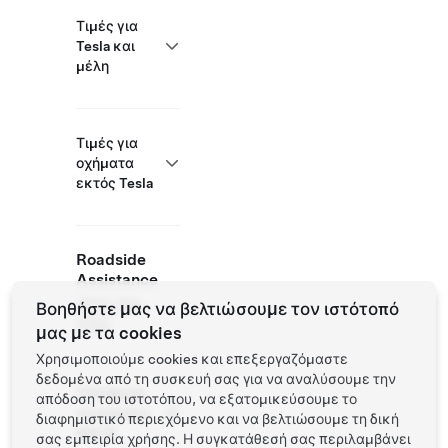
Τιμές για
Tesla και
μέλη
Τιμές για
οχήματα
εκτός Tesla
Roadside
Assistance
(877) 798-
Βοηθήστε μας να βελτιώσουμε τον ιστότοπό
3752
μας με τα cookies
Χρησιμοποιούμε cookies και επεξεργαζόμαστε
δεδομένα από τη συσκευή σας για να αναλύσουμε την
Τοποθεσία
απόδοση του ιστοτόπου, να εξατομικεύσουμε το
συνεργάτη
διαφημιστικό περιεχόμενο και να βελτιώσουμε τη δική
NACS
σας εμπειρία χρήσης. Η συγκατάθεσή σας περιλαμβάνει