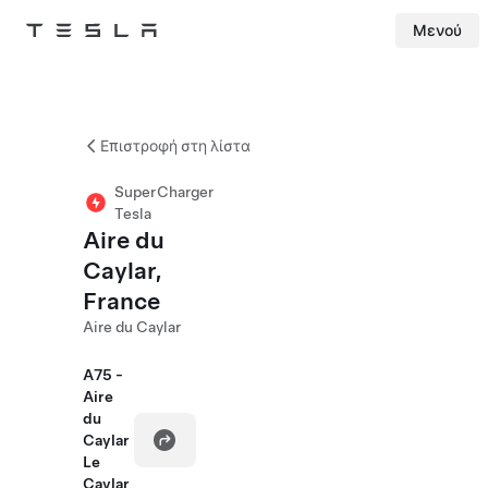
Μενού
Tesla
Skip to main content
Επιστροφή στη λίστα
SuperCharger
Tesla
Aire du
Caylar,
France
Aire du Caylar
A75 -
Aire
du
Caylar
Le
Caylar