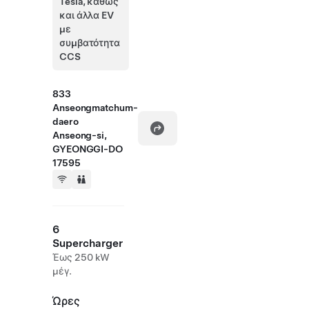
Tesla, καθώς
και άλλα EV
με
συμβατότητα
CCS
833
Anseongmatchum-
daero
Anseong-si,
GYEONGGI-DO
17595
6
Supercharger
Έως 250 kW
μέγ.
Ώρες