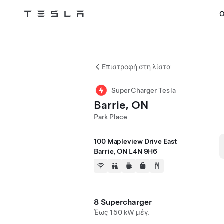
Ο
Tesla
Skip to main content
Επιστροφή στη λίστα
SuperCharger Tesla
Barrie, ON
Park Place
100 Mapleview Drive East
Barrie, ON L4N 9H6
8 Supercharger
Έως 150 kW μέγ.