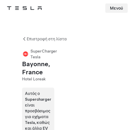
Μενού
Tesla
Skip to main content
Επιστροφή στη λίστα
SuperCharger
Tesla
Bayonne,
France
Hotel Loreak
Αυτός ο
Supercharger
είναι
προσβάσιμος
για οχήματα
Tesla, καθώς
και άλλα EV