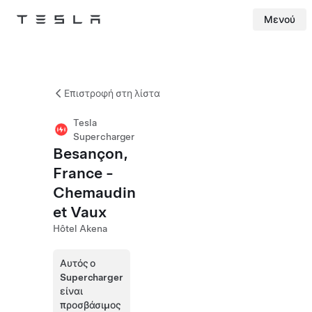
Μενού
Tesla
Skip to main content
Επιστροφή στη λίστα
Tesla
Supercharger
Besançon,
France -
Chemaudin
et Vaux
Hôtel Akena
Αυτός ο
Supercharger
είναι
προσβάσιμος