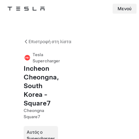
Μενού
Tesla
Skip to main content
Επιστροφή στη λίστα
Tesla
Supercharger
Incheon
Cheongna,
South
Korea -
Square7
Cheongna
Square7
Αυτός ο
Supercharger