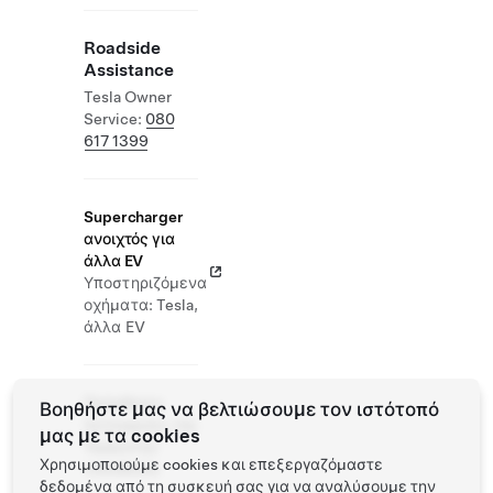
Roadside
Assistance
Tesla Owner
Service:
080
617 1399
Supercharger
ανοιχτός για
άλλα EV
Υποστηριζόμενα
οχήματα: Tesla,
άλλα EV
Πρόσθετες
Βοηθήστε μας να βελτιώσουμε τον ιστότοπό
λειτουργίες της
μας με τα cookies
Tesla στην
Χρησιμοποιούμε cookies και επεξεργαζόμαστε
τοποθεσία
δεδομένα από τη συσκευή σας για να αναλύσουμε την