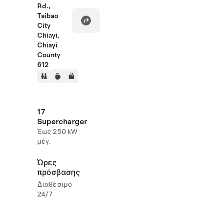
Rd.,
Taibao
City
Chiayi,
Chiayi
County
612
17
Supercharger
Έως 250 kW
μέγ.
Ώρες
πρόσβασης
Διαθέσιμο
24/7