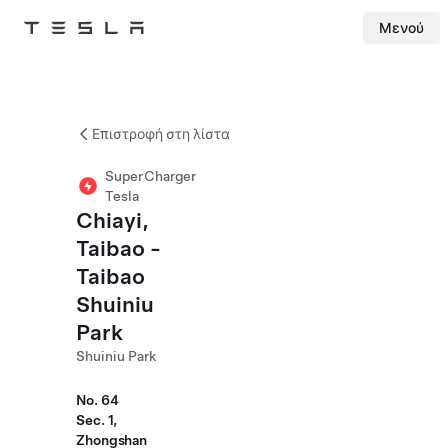
Μενού
Tesla
Skip to main content
Επιστροφή στη λίστα
SuperCharger
Tesla
Chiayi,
Taibao -
Taibao
Shuiniu
Park
Shuiniu Park
No. 64
Sec. 1,
Zhongshan