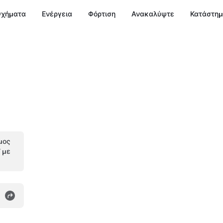
χήματα
Ενέργεια
Φόρτιση
Ανακαλύψτε
Κατάστη
μος
V με