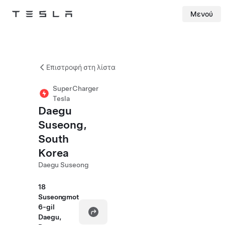
Μενού
Tesla
Skip to main content
Επιστροφή στη λίστα
SuperCharger
Tesla
Daegu
Suseong,
South
Korea
Daegu Suseong
18
Suseongmot
6-gil
Daegu,