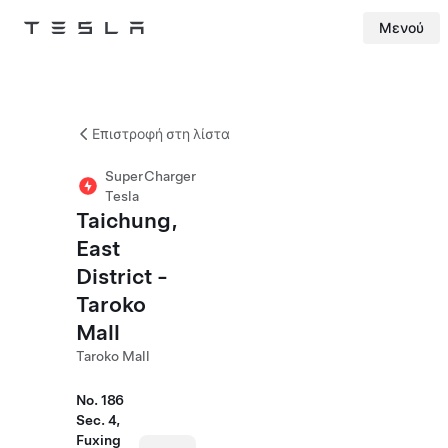
Μενού
Tesla
Skip to main content
Επιστροφή στη λίστα
SuperCharger
Tesla
Taichung,
East
District -
Taroko
Mall
Taroko Mall
No. 186
Sec. 4,
Fuxing