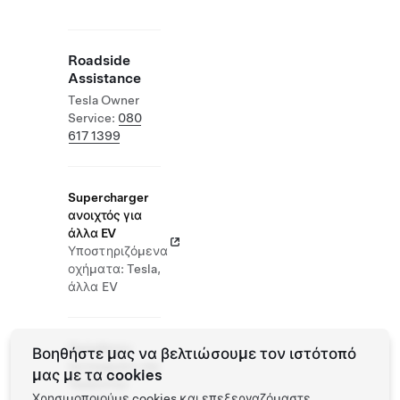
Roadside
Assistance
Tesla Owner
Service:
080
617 1399
Supercharger
ανοιχτός για
άλλα EV
Υποστηριζόμενα
οχήματα: Tesla,
άλλα EV
Πρόσθετες
Βοηθήστε μας να βελτιώσουμε τον ιστότοπό
λειτουργίες της
μας με τα cookies
Tesla στην
Χρησιμοποιούμε cookies και επεξεργαζόμαστε