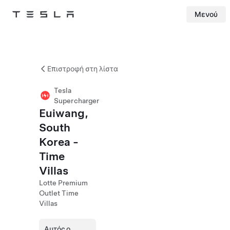
Μενού
Tesla
Skip to main content
Επιστροφή στη λίστα
Tesla
Supercharger
Euiwang,
South
Korea -
Time
Villas
Lotte Premium
Outlet Time
Villas
Αυτός ο