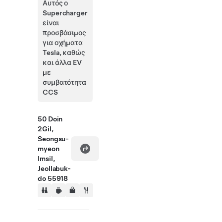
Αυτός ο
Supercharger
είναι
προσβάσιμος
για οχήματα
Tesla, καθώς
και άλλα EV
με
συμβατότητα
CCS
50 Doin
2Gil,
Seongsu-
myeon
Imsil,
Jeollabuk-
do 55918