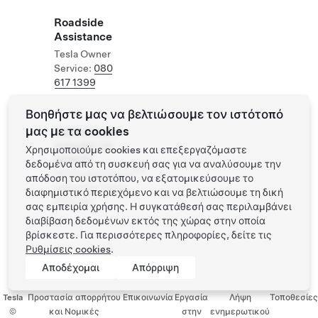
Roadside
Assistance
Tesla Owner
Service:
080
617 1399
Βοηθήστε μας να βελτιώσουμε τον ιστότοπό
μας με τα cookies
Supercharger
ανοιχτός για
Χρησιμοποιούμε cookies και επεξεργαζόμαστε
άλλα EV
δεδομένα από τη συσκευή σας για να αναλύσουμε την
Υποστηριζόμενα
απόδοση του ιστοτόπου, να εξατομικεύσουμε το
οχήματα: Tesla,
διαφημιστικό περιεχόμενο και να βελτιώσουμε τη δική
άλλα EV
σας εμπειρία χρήσης. Η συγκατάθεσή σας περιλαμβάνει
διαβίβαση δεδομένων εκτός της χώρας στην οποία
βρίσκεστε. Για περισσότερες πληροφορίες, δείτε τις
Ρυθμίσεις cookies
.
Αποδέχομαι
Απόρριψη
Tesla
Προστασία απορρήτου
Επικοινωνία
Εργασία
Λήψη
Τοποθεσίες
©
και Νομικές
στην
ενημερωτικού