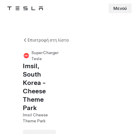
Μενού
Tesla
Skip to main content
Επιστροφή στη λίστα
SuperCharger
Tesla
Imsil,
South
Korea -
Cheese
Theme
Park
Imsil Cheese
Theme Park