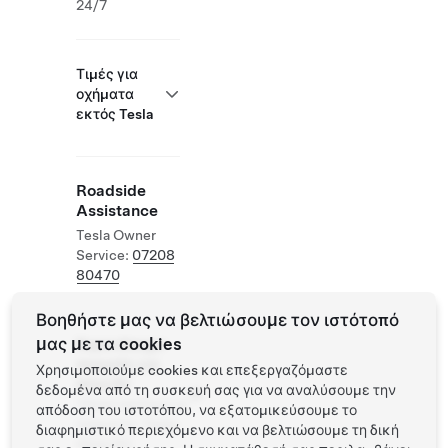
24/7
Τιμές για
οχήματα
εκτός Tesla
Roadside
Assistance
Tesla Owner
Service:
07208
80470
Βοηθήστε μας να βελτιώσουμε τον ιστότοπό
μας με τα cookies
Supercharger
ανοιχτός για
Χρησιμοποιούμε cookies και επεξεργαζόμαστε
άλλα EV
δεδομένα από τη συσκευή σας για να αναλύσουμε την
Υποστηριζόμενα
απόδοση του ιστοτόπου, να εξατομικεύσουμε το
οχήματα: Tesla,
διαφημιστικό περιεχόμενο και να βελτιώσουμε τη δική
άλλα EV