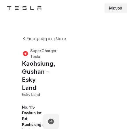
Μενού
Tesla
Skip to main content
Επιστροφή στη λίστα
SuperCharger
Tesla
Kaohsiung,
Gushan -
Esky
Land
Esky Land
No. 115
Dashun 1st
Rd
Kaohsiung,