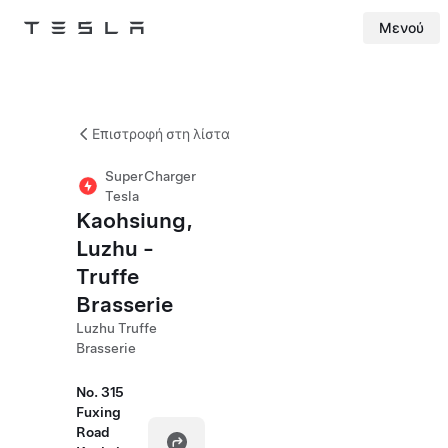
Μενού
Tesla
Skip to main content
Επιστροφή στη λίστα
SuperCharger
Tesla
Kaohsiung,
Luzhu -
Truffe
Brasserie
Luzhu Truffe
Brasserie
No. 315
Fuxing
Road