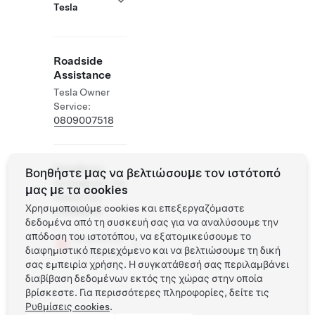
Tesla
Roadside
Assistance
Tesla Owner
Service:
0809007518
Πρόσθετες
Βοηθήστε μας να βελτιώσουμε τον ιστότοπό
λειτουργίες της
μας με τα cookies
Tesla στην
Χρησιμοποιούμε cookies και επεξεργαζόμαστε
τοποθεσία
δεδομένα από τη συσκευή σας για να αναλύσουμε την
απόδοση του ιστοτόπου, να εξατομικεύσουμε το
Φορτιστής
διαφημιστικό περιεχόμενο και να βελτιώσουμε τη δική
προορισμού
σας εμπειρία χρήσης. Η συγκατάθεσή σας περιλαμβάνει
διαβίβαση δεδομένων εκτός της χώρας στην οποία
βρίσκεστε. Για περισσότερες πληροφορίες, δείτε τις
Ρυθμίσεις cookies
.