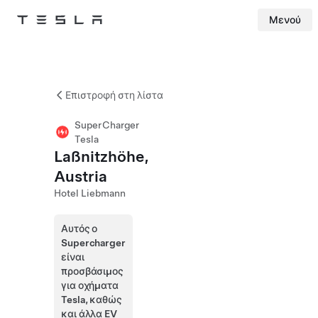
Μενού
Tesla
Skip to main content
Επιστροφή στη λίστα
SuperCharger
Tesla
Laßnitzhöhe,
Austria
Hotel Liebmann
Αυτός ο
Supercharger
είναι
προσβάσιμος
για οχήματα
Tesla, καθώς
και άλλα EV