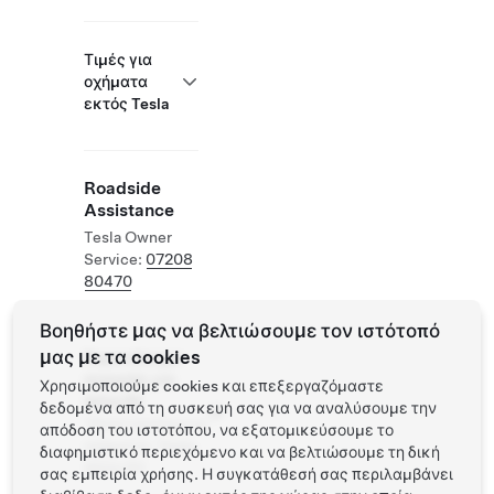
Τιμές για
οχήματα
εκτός Tesla
Roadside
Assistance
Tesla Owner
Service:
07208
80470
Βοηθήστε μας να βελτιώσουμε τον ιστότοπό
μας με τα cookies
Supercharger
ανοιχτός για
Χρησιμοποιούμε cookies και επεξεργαζόμαστε
άλλα EV
δεδομένα από τη συσκευή σας για να αναλύσουμε την
Υποστηριζόμενα
απόδοση του ιστοτόπου, να εξατομικεύσουμε το
οχήματα: Tesla,
διαφημιστικό περιεχόμενο και να βελτιώσουμε τη δική
άλλα EV
σας εμπειρία χρήσης. Η συγκατάθεσή σας περιλαμβάνει