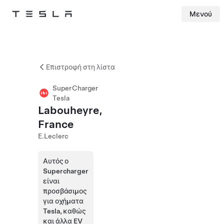
Μενού
Tesla
Skip to main content
Επιστροφή στη λίστα
SuperCharger
Tesla
Labouheyre,
France
E.Leclerc
Αυτός ο
Supercharger
είναι
προσβάσιμος
για οχήματα
Tesla, καθώς
και άλλα EV