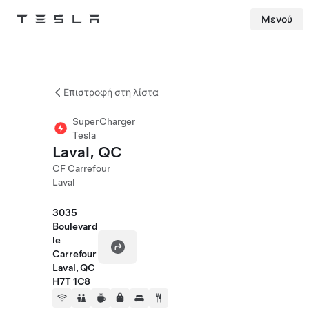
Μενού
Tesla
Skip to main content
Επιστροφή στη λίστα
SuperCharger
Tesla
Laval, QC
CF Carrefour
Laval
3035
Boulevard
le
Carrefour
Laval, QC
H7T 1C8