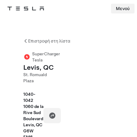
Μενού
Tesla
Skip to main content
Επιστροφή στη λίστα
SuperCharger
Tesla
Levis, QC
St. Romuald
Plaza
1040-
1042
1060 de Ia
Rive Sud
Boulevard
Levis, QC
G6W