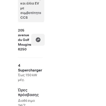
και άλλα EV
με
συμβατότητα
CCS
205
avenue
du Golf
Mougins
6250
4
Supercharger
Έως 150 kW
μέγ.
Ώρες
πρόσβασης
Διαθέσιμο
24/7