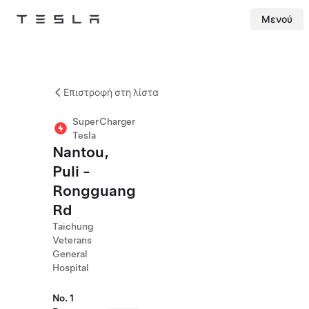
Μενού
Tesla
Skip to main content
Επιστροφή στη λίστα
SuperCharger
Tesla
Nantou,
Puli -
Rongguang
Rd
Taichung
Veterans
General
Hospital
No. 1