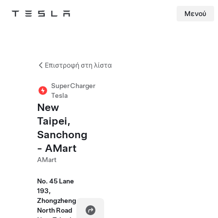
Μενού
Tesla
Skip to main content
Επιστροφή στη λίστα
SuperCharger
Tesla
New
Taipei,
Sanchong
- AMart
AMart
No. 45 Lane
193,
Zhongzheng
North Road