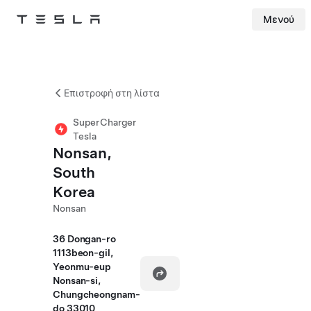
Μενού
Tesla
Skip to main content
Επιστροφή στη λίστα
SuperCharger
Tesla
Nonsan,
South
Korea
Nonsan
36 Dongan-ro
1113beon-gil,
Yeonmu-eup
Nonsan-si,
Chungcheongnam-
do 33010