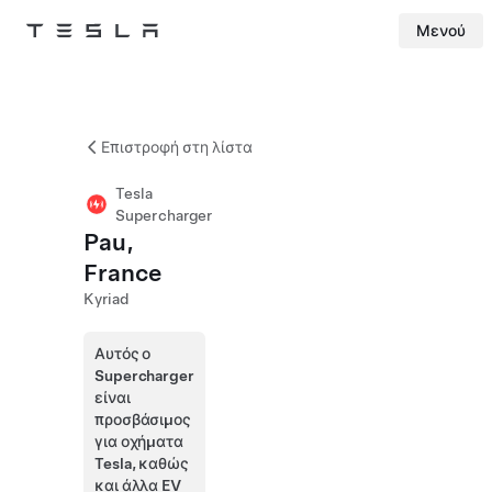
Μενού
Tesla
Skip to main content
Επιστροφή στη λίστα
Tesla
Supercharger
Pau,
France
Kyriad
Αυτός ο
Supercharger
είναι
προσβάσιμος
για οχήματα
Tesla, καθώς
και άλλα EV