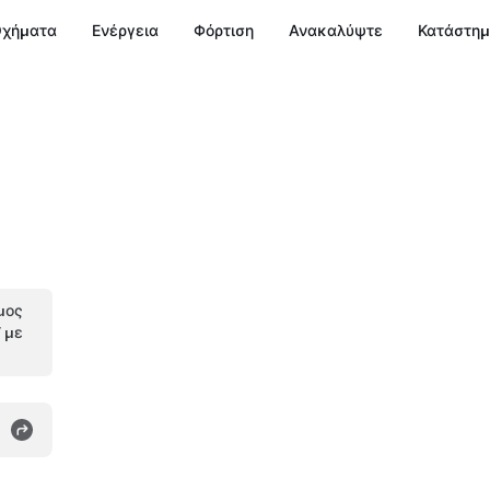
χήματα
Ενέργεια
Φόρτιση
Ανακαλύψτε
Κατάστη
μος
V με