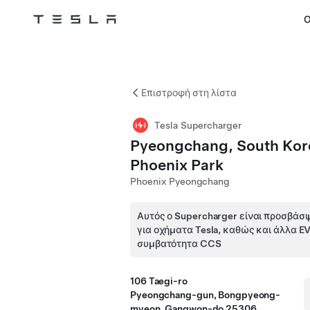
Ο
Tesla
Skip to main content
Επιστροφή στη λίστα
Tesla Supercharger
Pyeongchang, South Kor
Phoenix Park
Phoenix Pyeongchang
Αυτός ο Supercharger είναι προσβάσι
για οχήματα Tesla, καθώς και άλλα E
συμβατότητα CCS
106 Taegi-ro
Pyeongchang-gun, Bongpyeong-
myeon, Gangwon-do 25306