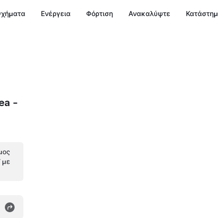
χήματα
Ενέργεια
Φόρτιση
Ανακαλύψτε
Κατάστη
ea -
μος
V με