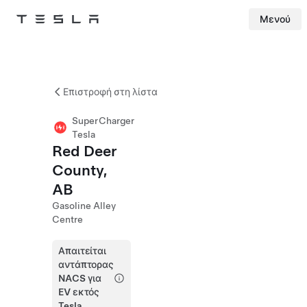
Μενού
Tesla
Skip to main content
Επιστροφή στη λίστα
SuperCharger
Tesla
Red Deer
County,
AB
Gasoline Alley
Centre
Απαιτείται
αντάπτορας
NACS για
EV εκτός
Tesla