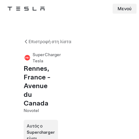
Μενού
Tesla
Skip to main content
Επιστροφή στη λίστα
SuperCharger
Tesla
Rennes,
France -
Avenue
du
Canada
Novotel
Αυτός ο
Supercharger
είναι