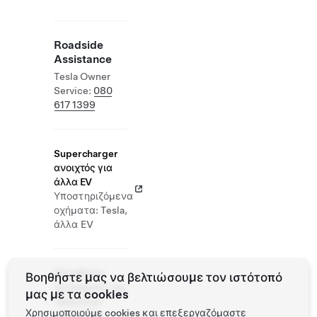
Roadside
Assistance
Tesla Owner
Service:
080
617 1399
Supercharger
ανοιχτός για
άλλα EV
Υποστηριζόμενα
οχήματα: Tesla,
άλλα EV
Πρόσθετες
Βοηθήστε μας να βελτιώσουμε τον ιστότοπό
λειτουργίες της
μας με τα cookies
Tesla στην
Χρησιμοποιούμε cookies και επεξεργαζόμαστε
τοποθεσία