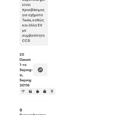
είναι
προσβάσιμος
για οχήματα
Tesla, καθώς
και άλλα EV
με
συμβατότητα
CCS
20
Dasom
1-ro
Sejong-
si,
Sejong
30116
9