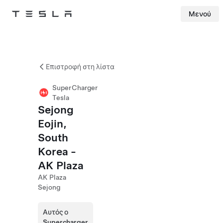
Μενού
Tesla
Skip to main content
Επιστροφή στη λίστα
SuperCharger
Tesla
Sejong
Eojin,
South
Korea -
AK Plaza
AK Plaza
Sejong
Αυτός ο
Supercharger