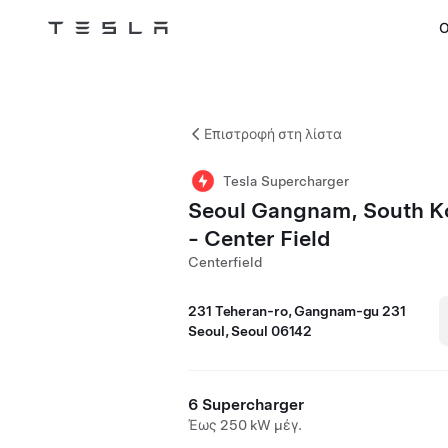
Ο
Tesla
Skip to main content
Επιστροφή στη λίστα
Tesla Supercharger
Seoul Gangnam, South K
- Center Field
Centerfield
231 Teheran-ro, Gangnam-gu 231
Seoul, Seoul 06142
6 Supercharger
Έως 250 kW μέγ.