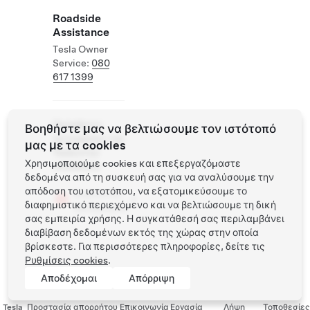
Roadside
Assistance
Tesla Owner
Service:
080
617 1399
Πρόσθετες
Βοηθήστε μας να βελτιώσουμε τον ιστότοπό
λειτουργίες της
μας με τα cookies
Tesla στην
Χρησιμοποιούμε cookies και επεξεργαζόμαστε
τοποθεσία
δεδομένα από τη συσκευή σας για να αναλύσουμε την
απόδοση του ιστοτόπου, να εξατομικεύσουμε το
Φορτιστής
διαφημιστικό περιεχόμενο και να βελτιώσουμε τη δική
προορισμού
σας εμπειρία χρήσης. Η συγκατάθεσή σας περιλαμβάνει
διαβίβαση δεδομένων εκτός της χώρας στην οποία
βρίσκεστε. Για περισσότερες πληροφορίες, δείτε τις
Ρυθμίσεις cookies
.
Αποδέχομαι
Απόρριψη
Tesla
Προστασία απορρήτου
Επικοινωνία
Εργασία
Λήψη
Τοποθεσίες