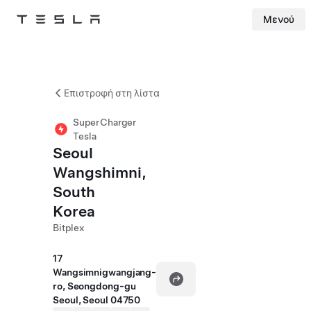
Μενού
Tesla
Skip to main content
Επιστροφή στη λίστα
SuperCharger
Tesla
Seoul
Wangshimni,
South
Korea
Bitplex
17
Wangsimnigwangjang-
ro, Seongdong-gu
Seoul, Seoul 04750