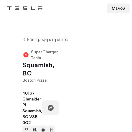
Μενού
Tesla
Skip to main content
Επιστροφή στη λίστα
SuperCharger
Tesla
Squamish,
BC
Boston Pizza
40167
Glenalder
Pl
Squamish,
BC V8B
0G2