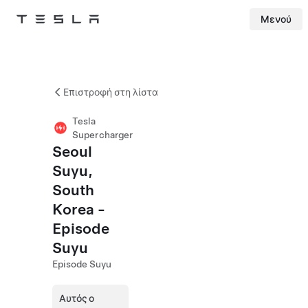
Μενού
Tesla
Skip to main content
Επιστροφή στη λίστα
Tesla
Supercharger
Seoul
Suyu,
South
Korea -
Episode
Suyu
Episode Suyu
Αυτός ο