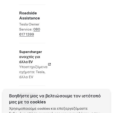
Roadside
Assistance
Tesla Owner
Service:
080
617 1399
Supercharger
ανοιχτός για
άλλα EV
Υποστηριζόμενα
οχήματα: Tesla,
άλλα EV
Πρόσθετες
Βοηθήστε μας να βελτιώσουμε τον ιστότοπό
λειτουργίες της
μας με τα cookies
Tesla στην
Χρησιμοποιούμε cookies και επεξεργαζόμαστε
τοποθεσία